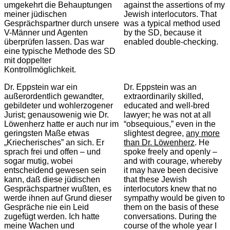
umgekehrt die Behauptungen
against the assertions of my
meiner jüdischen
Jewish interlocutors. That
Gesprächspartner durch unsere
was a typical method used
V-Männer und Agenten
by the SD, because it
überprüfen lassen. Das war
enabled double-checking.
eine typische Methode des SD
mit doppelter
Kontrollmöglichkeit.
Dr. Eppstein war ein
Dr. Eppstein was an
außerordentlich gewandter,
extraordinarily skilled,
gebildeter und wohlerzogener
educated and well-bred
Jurist; genausowenig wie Dr.
lawyer; he was not at all
Löwenherz hatte er auch nur im
“obsequious,” even in the
geringsten Maße etwas
slightest degree,
any more
„Kriecherisches” an sich. Er
than Dr. Löwenherz
. He
sprach frei und offen – und
spoke freely and openly –
sogar mutig, wobei
and with courage, whereby
entscheidend gewesen sein
it may have been decisive
kann, daß diese jüdischen
that these Jewish
Gesprächspartner wußten, es
interlocutors knew that no
werde ihnen auf Grund dieser
sympathy would be given to
Gespräche nie ein Leid
them on the basis of these
zugefügt werden. Ich hatte
conversations. During the
meine Wachen und
course of the whole year I