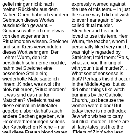
gefiel mir gar nicht; nach
expressly warned against
meiner Rückkehr aus dem
the use of this term. – In just
Nahen Orient habe ich vor dem
the same way I did not wish
Gebrauch dieses Wortes
to ever hear again of so-
ausdrücklich gewarnt. –
called ritual murder.
Genauso wollte ich nie etwas
Streicher and his circle
von den sogenannten
loved to use this term. Herr
Ritualmorden wissen. Streicher
Wurm, the teacher, whom I
und sein Kreis verwendeten
personally liked very much,
dieses Wort sehr gern. Der
was highly regarded by
Lehrer Wurm, den ich
Streicher; I told them: “Pals,
persönlich sehr gerne mochte,
what are you thinking of
nahm bei Streicher eine
with your ‘ritual murder?’...
besondere Stelle ein;
What sort of nonsense is
wiederholte Male sagte ich
that? Perhaps this did occur
ihnen: „Kinder, was wollt ihr
in the Middle Ages, but so
bloß mit euren, ‘Ritualmorden’
did other things like witch-
... was sind das nur für
burnings by the Catholic
Mätzchen? Vielleicht hat es
Church, just because the
diese einmal im Mittelalter
women were blond! But
gegeben, aber da hat’s auch
today there is no orthodox
andere Sachen gegeben, wie
Jew who wishes to carry
Hexenverbrennungen seitens
out ritual murder. These are
der Katholischen Kirche – nur
all fairy-tales just like the
weil diese Frauen blond waren!
‘Elders of Zion’ who lead