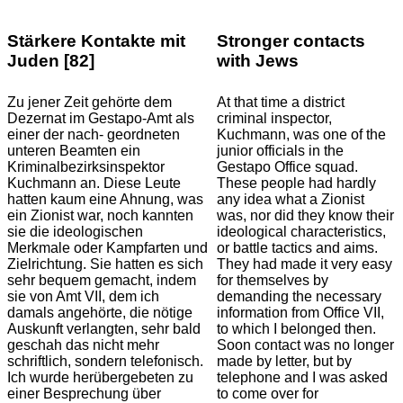
Stärkere Kontakte mit
Stronger contacts
Juden [82]
with Jews
Zu jener Zeit gehörte dem
At that time a district
Dezernat im Gestapo-Amt als
criminal inspector,
einer der nach- geordneten
Kuchmann, was one of the
unteren Beamten ein
junior officials in the
Kriminalbezirksinspektor
Gestapo Office squad.
Kuchmann an. Diese Leute
These people had hardly
hatten kaum eine Ahnung, was
any idea what a Zionist
ein Zionist war, noch kannten
was, nor did they know their
sie die ideologischen
ideological characteristics,
Merkmale oder Kampfarten und
or battle tactics and aims.
Zielrichtung. Sie hatten es sich
They had made it very easy
sehr bequem gemacht, indem
for themselves by
sie von Amt VII, dem ich
demanding the necessary
damals angehörte, die nötige
information from Office VII,
Auskunft verlangten, sehr bald
to which I belonged then.
geschah das nicht mehr
Soon contact was no longer
schriftlich, sondern telefonisch.
made by letter, but by
Ich wurde herübergebeten zu
telephone and I was asked
einer Besprechung über
to come over for