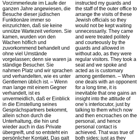
Vorzimmerleute im Laufe der
instructed my guards and
ganzen Jahre angewiesen, die
the staff of the outer office to
Besuche dieser jüdischen
arrange the visits of these
Funktionäre immer so
Jewish officials so they
einzurichten, daß sie keine
would not be kept waiting
unnütze Wartezeit verloren. Sie
unnecessarily. They came
kamen, wurden von den
and were treated politely
Wachen höflich und
and courteously by the
zuvorkommend behandelt und
guards and allowed in
ohne viel Umstände
without ado, as they were
vorgelassen; denn sie waren ja
regular visitors. They took a
ständige Besucher. Sie
seat and we spoke and
nahmen Platz und wir sprachen
acted as is customary
und verhandelten, wie es unter
among gentlemen. – When
Gentlemen üblich ist. – Wenn
one deals with an opponent
man lange mit einem Gegner
for a long time, it is
verhandelt, ist es
inevitable that one gains an
unvermeidlich, daß er Einblick
insight into the attitude of
in die Einstellung seines
one’s interlocutor, just by
Gesprächspartners bekommt,
talking to them which now
allein schon durch die
and then encroaches on the
Unterhaltung, die hin und
personal, and hence
wieder auch in das Private
personal contact is
übergreift, und so entsteht ein
achieved.
That was true of
persönlicher Kontakt. Das galt
both sides; just as they