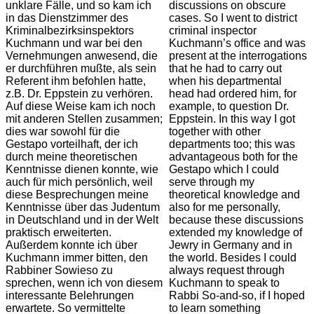
unklare Fälle, und so kam ich
discussions on obscure
in das Dienstzimmer des
cases. So I went to district
Kriminalbezirksinspektors
criminal inspector
Kuchmann und war bei den
Kuchmann’s office and was
Vernehmungen anwesend, die
present at the interrogations
er durchführen mußte, als sein
that he had to carry out
Referent ihm befohlen hatte,
when his departmental
z.B. Dr. Eppstein zu verhören.
head had ordered him, for
Auf diese Weise kam ich noch
example, to question Dr.
mit anderen Stellen zusammen;
Eppstein. In this way I got
dies war sowohl für die
together with other
Gestapo vorteilhaft, der ich
departments too; this was
durch meine theoretischen
advantageous both for the
Kenntnisse dienen konnte, wie
Gestapo which I could
auch für mich persönlich, weil
serve through my
diese Besprechungen meine
theoretical knowledge and
Kenntnisse über das Judentum
also for me personally,
in Deutschland und in der Welt
because these discussions
praktisch erweiterten.
extended my knowledge of
Außerdem konnte ich über
Jewry in Germany and in
Kuchmann immer bitten, den
the world. Besides I could
Rabbiner Sowieso zu
always request through
sprechen, wenn ich von diesem
Kuchmann to speak to
interessante Belehrungen
Rabbi So-and-so, if I hoped
erwartete. So vermittelte
to learn something