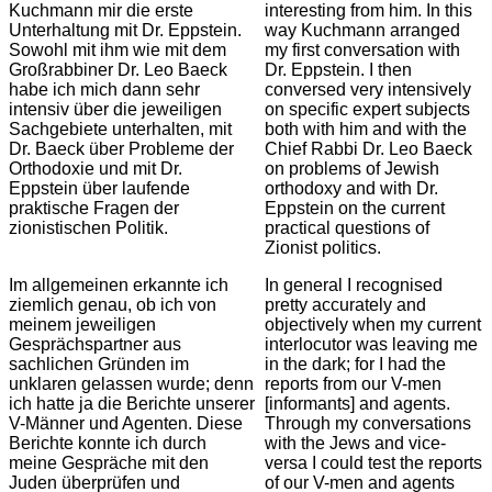
Kuchmann mir die erste
interesting from him. In this
Unterhaltung mit Dr. Eppstein.
way Kuchmann arranged
Sowohl mit ihm wie mit dem
my first conversation with
Großrabbiner Dr. Leo Baeck
Dr. Eppstein. I then
habe ich mich dann sehr
conversed very intensively
intensiv über die jeweiligen
on specific expert subjects
Sachgebiete unterhalten, mit
both with him and with the
Dr. Baeck über Probleme der
Chief Rabbi Dr. Leo Baeck
Orthodoxie und mit Dr.
on problems of Jewish
Eppstein über laufende
orthodoxy and with Dr.
praktische Fragen der
Eppstein on the current
zionistischen Politik.
practical questions of
Zionist politics.
Im allgemeinen erkannte ich
In general I recognised
ziemlich genau, ob ich von
pretty accurately and
meinem jeweiligen
objectively when my current
Gesprächspartner aus
interlocutor was leaving me
sachlichen Gründen im
in the dark; for I had the
unklaren gelassen wurde; denn
reports from our V-men
ich hatte ja die Berichte unserer
[informants] and agents.
V-Männer und Agenten. Diese
Through my conversations
Berichte konnte ich durch
with the Jews and vice-
meine Gespräche mit den
versa I could test the reports
Juden überprüfen und
of our V-men and agents