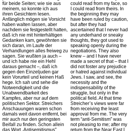
für beide Seiten; wie sie aus
could read from my face, so
meinem, so konnte ich aus
I could read from theirs. In
ihren Gesichtern lesen.
the beginning they may
Anfänglich mögen sie Vorsicht
have been ruled by caution,
haben walten lassen, aber
but after they had
nachdem sie festgestellt hatten,
ascertained that I never had
daß ich nie mit hinterhältigen
any underhand or sneaky
Gedanken kam, gewöhnten sie
thoughts, they got used to
sich daran, im Laufe der
speaking openly during the
Verhandlungen alles freiweg zu
negotiations. They also
sagen. Sie wußten ja auch –
knew – and I have never
und ich habe nie ein Hehl
made a secret of that – that I
daraus gemacht –, daß ich
did not foster any prejudice
gegen den Einzeljuden gar
or hatred against individual
kein Vorurteil und keinen Haß
Jews. I saw, and see, the
hege. Ich sah und sehe die
necessity and the
Notwendigkeit und die
indispensability of the
Unabwendbarkeit des
struggle, but only in the
Kampfes, aber nur auf dem
political field.
At that time
politischen Sektor. Streichers
Streicher’s views were far
Anschauungen waren schon
from receiving the least
damals weit davon entfernt, bei
approval from me. The very
mir auch nur den geringsten
term “anti-Semitism” was
Beifall zu finden. Schon allein
not pleasing to me; after my
das Wort „Antisemitismus”
return from the Near East I